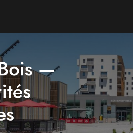
-Bois —
ités
es